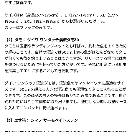
やすさ抜群です。
サイズはM（身長167～173cm）、L（172～178cm）、XL（177～
183cm）、2XL（182～188cm）からお選びいただけます。
カラーはブラックのみです。
【2】タモ： ダイワ ワンタッチ渓流ダモ30
タモとは玉網やランディングネットとも呼ばれ、釣れた魚をすくうため
の網のことです。自然の渓流では30cm未満の魚がほとんどなのでタモ
が無くても魚を釣り上げることはできますが、リリースする場合には魚
を傷つけないためにも持っていた方が良いです。それに川底にいる川虫
を採集してエサにすることもでき便利です。
ダイワ ワンタッチ渓流ダモは、渓流魚のヤマメやイワナに最適なサイ
ズです。30cmを超える大きな渓流魚でも問題なくタモに入れることが
できます。この商品の最大の特長は折りたたみ式であることです。魚が
釣れた時には片手で簡単に取り出せますし、使用しない時は収納ケース
に入れてコンパクトに持ち運べます。
【3】エサ箱： シマノ サーモベイトステン