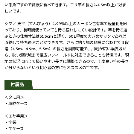
いる魚ですので貪欲に食べてきます。エサ竿の長さは4.5m以上が好ま
しいです。
シマノ 天平（てんぴょう）は99％以上のカーボン含有率で軽量化を図
っており、長時間使っていても持ち疲れしにくい設計です。竿を持ち運
ぶときの仕舞寸法は51.5cmと短く、50L程度の大きめザックであれば
収納して持ち運ぶことができます。さらに釣り場の規模に合わせて３段
階（4.5m、4.9m、5.3m）の長さを調節可能で、川幅が広い渓流域か
ら、狭い源流域まで幅広いフィールドに対応できることも特徴です。現
地の状況に応じて扱いやすい長さに調整できるので、丁度良い竿の長さ
が分からないという初心者の方にもオススメの竿です。
付属品
＜タモ用＞
・収納ケース
＜エサ竿用＞
・竿袋
・竿ケース