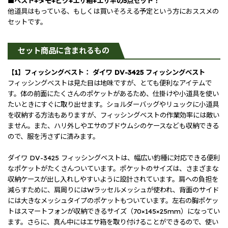
■ベスト+タモ+ビク+エサ箱+エサ竿の5点セット！
他道具はもっている、もしくは買いそろえる予定という方におススメの
セットです。
セット商品に含まれるもの
【1】フィッシングベスト： ダイワ DV-3425 フィッシングベスト
フィッシングベストは見た目は地味ですが、とても便利なアイテムで
す。体の前面にたくさんのポケットがあるため、仕掛けや小道具を使い
たいときにすぐに取り出せます。ショルダーバッグやリュックに小道具
を収納する方法もありますが、フィッシングベストの作業効率には敵い
ません。また、ハリ外しやエサのブドウムシのケースなども収納できる
ので、服を汚さずに済みます。
ダイワ DV-3425 フィッシングベストは、幅広い釣種に対応できる便利
なポケットがたくさんついています。ポケットのサイズは、さまざまな
収納ケースが出し入れしやすいように設計されています。肩への負担を
減らすために、肩周りにはWラッセルメッシュが使われ、背面のサイド
には大きなメッシュタイプのポケットもついています。左右の胸ポケッ
トはスマートフォンが収納できるサイズ（70×145×25mm）になってい
ます。さらに、真ん中にはエサ箱を取り付けることができるので、使い