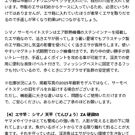
エサ箱は市販のブドウムシやイクラを入れたり、自然の川虫を入れて使
います。市販のエサは初めからケースに入っているため、必須というわ
けではありませんが、エサ箱に入れていたほうが素早くエサを取りだせ
るので手返しが早くなり釣果UPにつながるでしょう。
シマノ サーモベイトステンはエア断熱機構のステンインナーを搭載し
たエサ箱なので、活きエサが弱ってしまう暑い夏場でもプラスチック製
のエサ箱に対し気温の影響を受けにくく活きエサが長持ちします。使い
やすいマグネット式開閉でロック機構付きです。釣り中の使い勝手が良
いトレー付き、手返しよくポイントを攻める事が可能です。渓流での使
用に便利な首掛けベルト付きで、フィッシングベストに固定できるフッ
クも付いているので、歩くときにブラブラせず抜群の安定感です。
※在庫状況により、掲載写真の2025年最新モデルではなく、サーモベ
イトステンの旧モデルをお届けする場合がございます。
ただし、機能面に大きな違いはなく、問題なくご使用いただけますの
で、ご安心ください。あらかじめご了承のほどお願いします。
【4】エサ竿： シマノ 天平（てんぴょう）ZA 硬調53
ヤマメやイワナはとても警戒心の強い魚で、人影が見えると岩の下に隠
れてしまいます。魚がいるポイントからできる限り離れて釣ることが大
事です。それを守っていれば、渓流魚はエサが少ない環境で生き抜いて